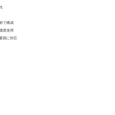
性
基材で構成
濃度使用
要因に対応