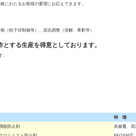
多岐にわたるお客様の要望にお応えできます。
分散（粒子径制御等）、混合調整（溶解、希釈等）
作とする生産を得意としております。
す。
特 徴
飛散防止剤
高被覆、高
クロムミスト防止剤
PFOS対応