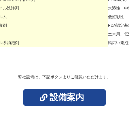
イル洗浄剤
水溶性・中
ルム
低虹彩性
食剤
FDA認定
土木用、低
ル系消泡剤
幅広い発泡
弊社設備は、下記ボタンよりご確認いただけます。
設備案内