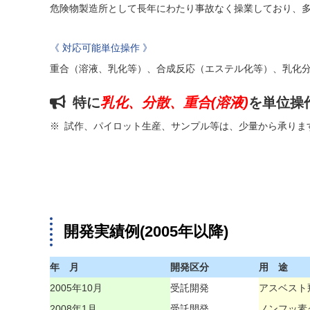
危険物製造所として長年にわたり事故なく操業しており、
《 対応可能単位操作 》
重合（溶液、乳化等）、合成反応（エステル化等）、乳化
特に
乳化、分散、重合(溶液)
を単位操
※ 試作、パイロット生産、サンプル等は、少量から承りま
開発実績例(2005年以降)
年 月
開発区分
用 途
2005年10月
受託開発
アスベスト
2008年1月
受託開発
ノンフッ素