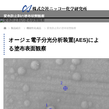
変色防止剤の塗布状態観察
ホーム
製品紹介
機能性化成品
変色防止剤の塗布状態観察
オージェ電子分光分析装置(AES)によ
る塗布表面観察