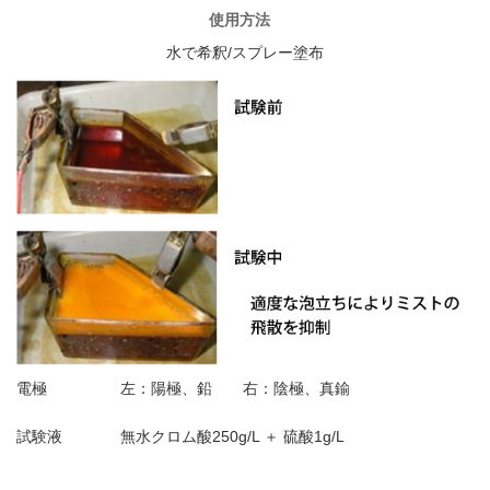
水で希釈/スプレー塗布
電極
左：陽極、鉛 右：陰極、真鍮
試験液
無水クロム酸250g/L ＋ 硫酸1g/L