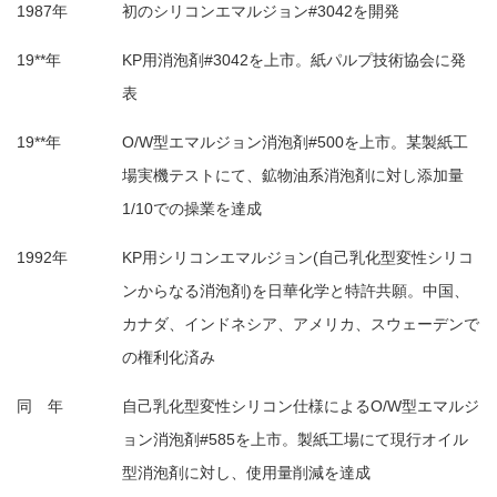
1987年
初のシリコンエマルジョン#3042を開発
19**年
KP用消泡剤#3042を上市。紙パルプ技術協会に発
表
19**年
O/W型エマルジョン消泡剤#500を上市。某製紙工
場実機テストにて、鉱物油系消泡剤に対し添加量
1/10での操業を達成
1992年
KP用シリコンエマルジョン(自己乳化型変性シリコ
ンからなる消泡剤)を日華化学と特許共願。中国、
カナダ、インドネシア、アメリカ、スウェーデンで
の権利化済み
同 年
自己乳化型変性シリコン仕様によるO/W型エマルジ
ョン消泡剤#585を上市。製紙工場にて現行オイル
型消泡剤に対し、使用量削減を達成